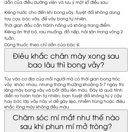
dẫn của điều dưỡng viên và lưu ý một số điều sau:
Kiêng nước cho đến khi bong vảy. Tuyệt đối không dùng
tay cạy, bóc vảy, để vảy bong tự nhiên.
Thời gian đầu cần tránh nắng và không trang điểm.
Kiêng ăn thịt bò, rau muống, đồ nếp, hải sản trong vòng 2
tuần.
Dùng thuốc theo chỉ dẫn của bác sĩ.
Điêu khắc chân mày xong sau
bao lâu thì bong vảy?
Tùy vào cơ địa của mỗi người mà có thời gian bong tróc
vảy khác nhau, nhưng thông thường khoảng 5-7 ngày thì
lông mày bong vảy và bắt đầu lên màu. Đây là quá trình
diễn ra hoàn toàn tự nhiên, bạn tuyệt đối không tự ý cậy
hay bóc lớp vảy này vì dễ gây sẹo, nhiễm trùng hoặc điêu
khắc lông mày không đều màu.
Chăm sóc mí mắt như thế nào
sau khi phun mí mở tròng?