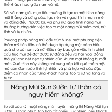
thể khác nhau giữa nam và nữ.
Đối với nam giới, mục tiêu thường là tạo ra một hình dáng
mũi thẳng và cứng cáp, tạo nên vẻ ngoại hình mạnh mẽ
và đồng đều. Ngược lại, với phụ nữ, quá trình nâng mũi
thường hướng đến việc tạo ra một dáng mũi mềm mại, nữ
tính và tự nhiên.
Phương pháp nâng mũi cấu trúc S line, một phương tiện
thẩm mỹ tiên tiến, có thể được áp dụng một cách hiệu
quả cho cả nam và nữ. Điều này bao gồm việc tinh chỉnh
cấu trúc mũi để đạt được sự đồng đều và hài hòa, đồng
thời giữ cho nét đẹp tự nhiên của khuôn mặt không bị mất
mát. Quá trình này không chỉ cung cấp kết quả thẩm mỹ,
mà còn đảm bảo tính tự nhiên và phù hợp với các đặc
điểm cá nhân của từng khách hàng, tạo ra sự hài lòng và
tự tin.
Nâng Mũi Sụn Sườn Tự Thân có
nguy hiểm không?
So với các kỹ thuật nâng mũi truyền thống thì Nâng Mũi Sụn
Sườn Tự Thân phức tạp hơn rất nhiều. Tuy nhiên, nếu khách