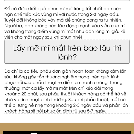
Để có được kết quả phun mí mở tròng tốt nhất bạn nên
hạn chế tiếp xúc vùng mí với nước trong 2-3 ngày đầu.
Tuyệt đối không bóc vảy mà để chúng bong ra tự nhiên.
Ngoài ra, bạn không nên tác động mạnh vào viền của mí
và không trang điểm vùng mí mắt như dán lông mi giả, kẻ
viền cho mắt ngay sau khi phun nhé!
Lấy mỡ mí mắt trên bao lâu thì
lành?
Do chỉ là ca tiểu phẫu đơn giản hoàn toàn không xâm lấn
sâu, không gây tổn thương nghiêm trọng nên quá trình
phục hồi sau phẫu thuật sẽ diễn ra nhanh chóng. Thông
thường, một ca lấy mỡ mí mắt trên chỉ kéo dài trong
khoảng 20 phút, sau phẫu thuật khách hàng có thể trở về
nhà và sinh hoạt bình thường. Sau khi phẫu thuật, mắt có
thể bị sưng nề nhẹ trong khoảng 2-3 ngày đầu và phần lớn
khách hàng sẽ hồi phục ổn định từ sau 5-7 ngày.