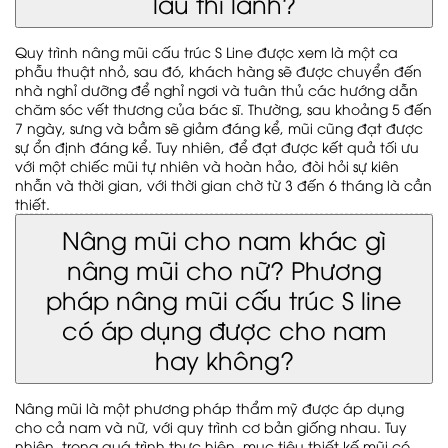
lâu thì lành?
Quy trình nâng mũi cấu trúc S Line được xem là một ca
phẫu thuật nhỏ, sau đó, khách hàng sẽ được chuyển đến
nhà nghỉ dưỡng để nghỉ ngơi và tuân thủ các hướng dẫn
chăm sóc vết thương của bác sĩ. Thường, sau khoảng 5 đến
7 ngày, sưng và bầm sẽ giảm đáng kể, mũi cũng đạt được
sự ổn định đáng kể. Tuy nhiên, để đạt được kết quả tối ưu
với một chiếc mũi tự nhiên và hoàn hảo, đòi hỏi sự kiên
nhẫn và thời gian, với thời gian chờ từ 3 đến 6 tháng là cần
thiết.
Nâng mũi cho nam khác gì
nâng mũi cho nữ? Phương
pháp nâng mũi cấu trúc S line
có áp dụng được cho nam
hay không?
Nâng mũi là một phương pháp thẩm mỹ được áp dụng
cho cả nam và nữ, với quy trình cơ bản giống nhau. Tuy
nhiên, trong quá trình thực hiện, mục tiêu thiết kế mũi có