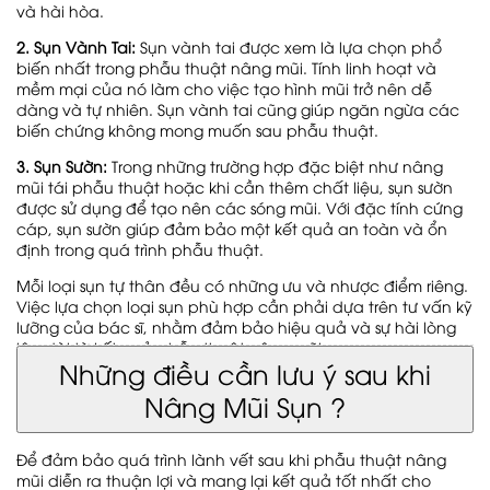
và hài hòa.
2. Sụn Vành Tai:
Sụn vành tai được xem là lựa chọn phổ
biến nhất trong phẫu thuật nâng mũi. Tính linh hoạt và
mềm mại của nó làm cho việc tạo hình mũi trở nên dễ
dàng và tự nhiên. Sụn vành tai cũng giúp ngăn ngừa các
biến chứng không mong muốn sau phẫu thuật.
3. Sụn Sườn:
Trong những trường hợp đặc biệt như nâng
mũi tái phẫu thuật hoặc khi cần thêm chất liệu, sụn sườn
được sử dụng để tạo nên các sóng mũi. Với đặc tính cứng
cáp, sụn sườn giúp đảm bảo một kết quả an toàn và ổn
định trong quá trình phẫu thuật.
Mỗi loại sụn tự thân đều có những ưu và nhược điểm riêng.
Việc lựa chọn loại sụn phù hợp cần phải dựa trên tư vấn kỹ
lưỡng của bác sĩ, nhằm đảm bảo hiệu quả và sự hài lòng
lâu dài từ kết quả phẫu thuật nâng mũi.
Những điều cần lưu ý sau khi
Nâng Mũi Sụn ?
Để đảm bảo quá trình lành vết sau khi phẫu thuật nâng
mũi diễn ra thuận lợi và mang lại kết quả tốt nhất cho