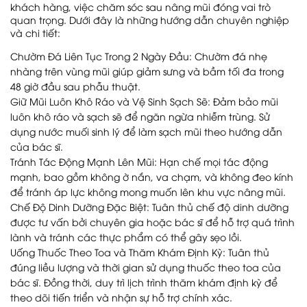
khách hàng, việc chăm sóc sau nâng mũi đóng vai trò
quan trọng. Dưới đây là những hướng dẫn chuyên nghiệp
và chi tiết:
Chườm Đá Liên Tục Trong 2 Ngày Đầu: Chườm đá nhẹ
nhàng trên vùng mũi giúp giảm sưng và bầm tối đa trong
48 giờ đầu sau phẫu thuật.
Giữ Mũi Luôn Khô Ráo và Vệ Sinh Sạch Sẽ: Đảm bảo mũi
luôn khô ráo và sạch sẽ để ngăn ngừa nhiễm trùng. Sử
dụng nước muối sinh lý để làm sạch mũi theo hướng dẫn
của bác sĩ.
Tránh Tác Động Mạnh Lên Mũi: Hạn chế mọi tác động
mạnh, bao gồm không ờ nắn, va chạm, và không đeo kính
để tránh áp lực không mong muốn lên khu vực nâng mũi.
Chế Độ Dinh Dưỡng Đặc Biệt: Tuân thủ chế độ dinh dưỡng
được tư vấn bởi chuyên gia hoặc bác sĩ để hỗ trợ quá trình
lành và tránh các thực phẩm có thể gây sẹo lồi.
Uống Thuốc Theo Toa và Thăm Khám Định Kỳ: Tuân thủ
đúng liều lượng và thời gian sử dụng thuốc theo toa của
bác sĩ. Đồng thời, duy trì lịch trình thăm khám định kỳ để
theo dõi tiến triển và nhận sự hỗ trợ chính xác.