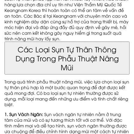
hàng lựa chọn địa chỉ uy tín như Viện Thẩm Mỹ Quốc Tế
Keangnam Korea thì hoàn toàn có thể an tâm về vấn đề
an toàn. Các Bác sĩ tại Keangnam với chuyên môn cao và
kinh nghiệm dày dặn cùng sự hỗ trợ của trang thiết bị, máy
móc hiện đại và đáp ứng đầy đủ quy định về gây mê, hồi
sức nên cam kết không gây nguy hiểm gì trong suốt quá
trình nâng mũi hay lấy sụn.
Các Loại Sụn Tự Thân Thông
Dụng Trong Phẫu Thuật Nâng
Mũi
Trong quá trình phẫu thuật nâng mũi, việc lựa chọn loại sụn
tự thân phù hợp là một bước quan trọng để đạt được kết
quả mong đợi. Có ba loại sụn tự nhiên thường được sử
dụng, mỗi loại mang đến những ưu điểm và tính chất riêng
biệt.
1. Sụn Vách Ngăn:
Sụn vách ngăn tự nhiên nằm ở trung
tâm của mũi và có sự tương thích tốt với cơ thể. Với đặc
tính mềm mại và dễ tạo hình, sụn vách ngăn thường được
ưa chuộng để điều chỉnh hình dạng mũi một cách tự nhiên