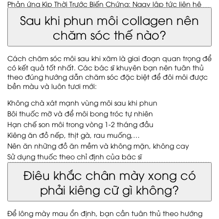
Phản ứng Kịp Thời Trước Biến Chứng: Ngay lập tức liên hệ
với bác sĩ nếu xuất hiện bất kỳ dấu hiệu biến chứng không
Sau khi phun môi collagen nên
bình thường, như sưng đau, đỏ, hoặc nhiễm trùng.
chăm sóc thế nào?
Cách chăm sóc môi sau khi xăm là giai đoạn quan trọng để
có kết quả tốt nhất. Các bác sĩ khuyên bạn nên tuân thủ
theo đúng hướng dẫn chăm sóc đặc biệt để đôi môi được
bền màu và luôn tươi mới:
Không chà xát mạnh vùng môi sau khi phun
Bôi thuốc mỡ và để môi bong tróc tự nhiên
Hạn chế son môi trong vòng 1-2 tháng đầu
Kiêng ăn đồ nếp, thịt gà, rau muống,…
Nên ăn những đồ ăn mềm và không mặn, không cay
Sử dụng thuốc theo chỉ định của bác sĩ
Điêu khắc chân mày xong có
phải kiêng cữ gì không?
Để lông mày mau ổn định, bạn cần tuân thủ theo hướng