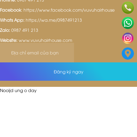
Facebook
:
https://www.facebook.com/vuvuhairhouse
Whats App:
https://wa.me/0987491213
Zalo:
0987 491 213
Website:
www.vuvuhairhouse.com
Đăng ký ngay
Nooijd ung o day
TƯ VẤN DỊCH VỤ