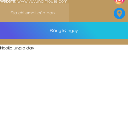
Website:
www.vuvuhairhouse.com
Đăng ký ngay
Nooijd ung o day
TƯ VẤN DỊCH VỤ
Tên Anh/Chị
Số điện thoại
(*)
Lựa chọn dịch vụ
Đăng ký tư vấn