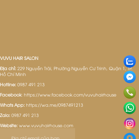
VUVU HAIR SALON
Địa chỉ:
229 Nguyễn Trãi, Phường Nguyễn Cư Trinh, Quận 1, TP.
Hồ Chí Minh
Hotline:
0987 491 213
Facebook
:
https://www.facebook.com/vuvuhairhouse
Whats App:
https://wa.me/0987491213
Zalo:
0987 491 213
Website:
www.vuvuhairhouse.com