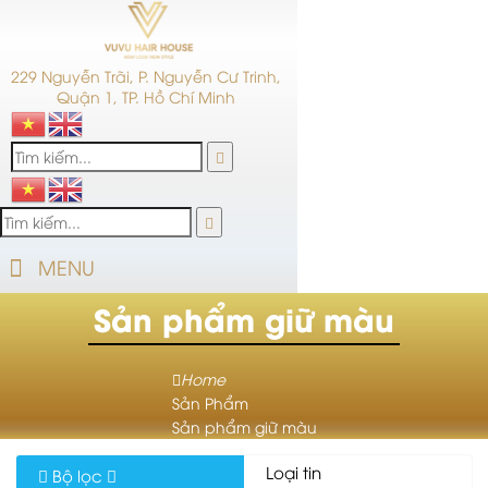
229 Nguyễn Trãi, P. Nguyễn Cư Trinh,
Quận 1, TP. Hồ Chí Minh
MENU
Sản phẩm giữ màu
Home
Sản Phẩm
Sản phẩm giữ màu
Loại tin
Bộ lọc