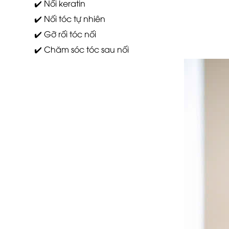
✔️ Nối keratin
✔️ Nối tóc tự nhiên
✔️ Gỡ rối tóc nối
✔️ Chăm sóc tóc sau nối