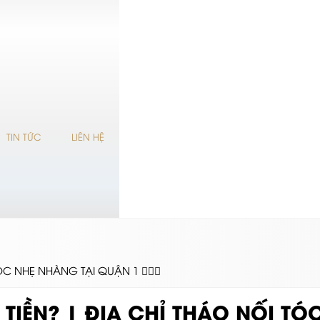
TIN TỨC
LIÊN HỆ
C NHẸ NHÀNG TẠI QUẬN 1 💇‍♀️✨
TIỀN? | ĐỊA CHỈ THÁO NỐI TÓ