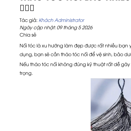
💇‍♀️✨
Tác giả:
Khách Administrator
Ngày cập nhật: 09 tháng 5 2026
Chia sẻ
Nối tóc là xu hướng làm đẹp được rất nhiều bạn y
dụng, bạn sẽ cần tháo tóc nối để vệ sinh, bảo d
Nếu tháo tóc nối không đúng kỹ thuật rất dễ gây đ
trọng.