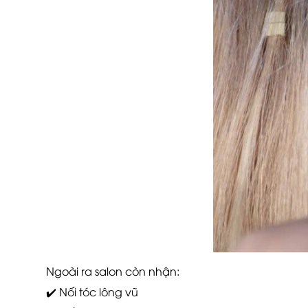
Ngoài ra salon còn nhận:
✔️ Nối tóc lông vũ