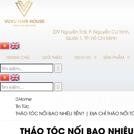
229 Nguyễn Trãi, P. Nguyễn Cư Trinh,
Quận 1, TP. Hồ Chí Minh
TRANG CHỦ
GIỚI THIỆU
DỊCH VỤ
SẢN PHẨM
Home
Tin Tức
THÁO TÓC NỐI BAO NHIÊU TIỀN? | ĐỊA CHỈ THÁO NỐI TÓ
THÁO TÓC NỐI BAO NHIÊU 