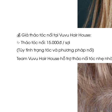
💰 Giá tháo tóc nối tại Vuvu Hair House:
✨ Tháo tóc nối: 15.000đ / sợi
(Tùy tình trạng tóc và phương pháp nối)
Team Vuvu Hair House hỗ trợ tháo nối tóc nhẹ nh