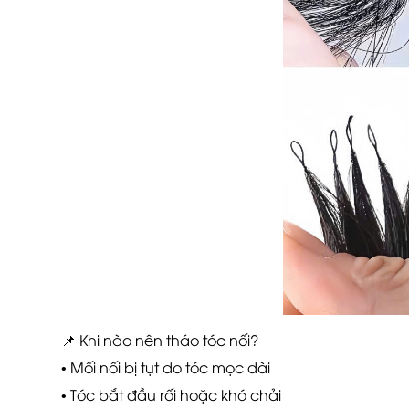
📌 Khi nào nên tháo tóc nối?
• Mối nối bị tụt do tóc mọc dài
• Tóc bắt đầu rối hoặc khó chải