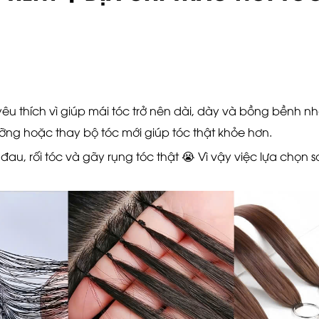
êu thích vì giúp mái tóc trở nên dài, dày và bồng bềnh nh
ưỡng hoặc thay bộ tóc mới giúp tóc thật khỏe hơn.
au, rối tóc và gãy rụng tóc thật 😭 Vì vậy việc lựa chọn 